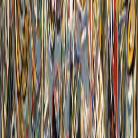
piccola, spesso ridotta all’IO. Eravamo giovani e si viveva e si
sognava assieme, in un NOI. Oggi tanti NOI si sono dissolti: politici
e partitici, familiari, civili, religiosi e via dicendo. L’IO vive momenti
di esaltazione nella competizione, ma molto di più di solitudine e
depressione. Sembra a tanti sempre più difficile, se non impossibile,
fare, cambiare, sognare.
Lei ha scritto “La Chiesa brucia”. Su
quali punti anche la Chiesa non ha retto?
Hanno pesato più dati oggettivi o
soggettivi?
Per me l’incendio di Notre Dame è stato quasi un simbolo di una
crisi che ha fatto riflettere tutti: e se la Chiesa scomparisse? Certo le
“divisione del papa” - per dirla con Stalin - si sono assottigliate. La
Chiesa si è anche ammalata della crisi dell’Europa. Tuttavia la
Chiesa resta una presenza rilevante. Quella cattolica vive con un
respiro universale e, radicalmente ostile ai nazionalismi, rappresenta
uno sguardo un po’ unico sul mondo in questo tempo. E poi noto, in
questi anni, una nuova attenzione per la Chiesa: si pensi ai battesimi
di adulti in Francia. Mi ha colpito che recentemente, in un mese,
quasi 400.000 persone siano andate a visitare il corpo di San
Francesco che era stato esposto ad Assisi.